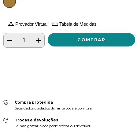
Provador Virtual
Tabela de Medidas
Meios de envio
ALTERAR CEP
Entregas para o CEP:
CALCULAR
Faça login
e use seus dados de entrega
Não sei meu CEP
Compra protegida
Seus dados cuidados durante toda a compra.
Trocas e devoluções
Se não gostar, você pode trocar ou devolver.