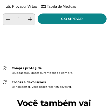
Provador Virtual
Tabela de Medidas
Meios de envio
ALTERAR CEP
Entregas para o CEP:
CALCULAR
Faça login
e use seus dados de entrega
Não sei meu CEP
Compra protegida
Seus dados cuidados durante toda a compra.
Trocas e devoluções
Se não gostar, você pode trocar ou devolver.
Você também vai