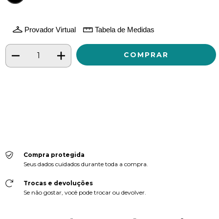
Provador Virtual
Tabela de Medidas
Meios de envio
ALTERAR CEP
Entregas para o CEP:
CALCULAR
Faça login
e use seus dados de entrega
Não sei meu CEP
Compra protegida
Seus dados cuidados durante toda a compra.
Trocas e devoluções
Se não gostar, você pode trocar ou devolver.