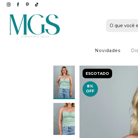
Novidades
Di
ESGOTADO
8
%
OFF