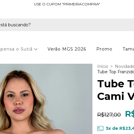
USE O CUPOM "PRIMEIRACOMPRA"
spensa o Sutiã
Verão MGS 2026
Promo
Tama
Início
>
Novidad
Tube Top Franzid
Tube T
Cami V
R
R$127,00
5
x de
R$23,