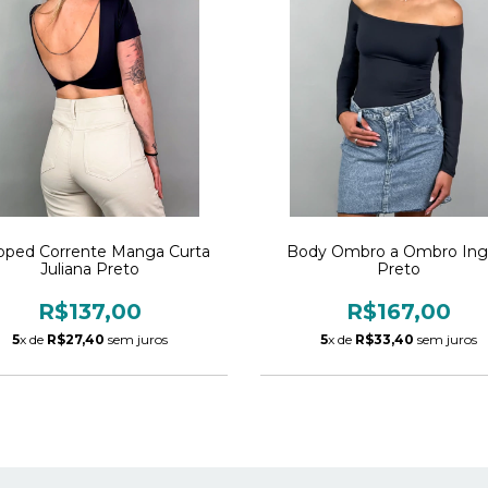
pped Corrente Manga Curta
Body Ombro a Ombro Ingr
Juliana Preto
Preto
R$137,00
R$167,00
5
x de
R$27,40
sem juros
5
x de
R$33,40
sem juros