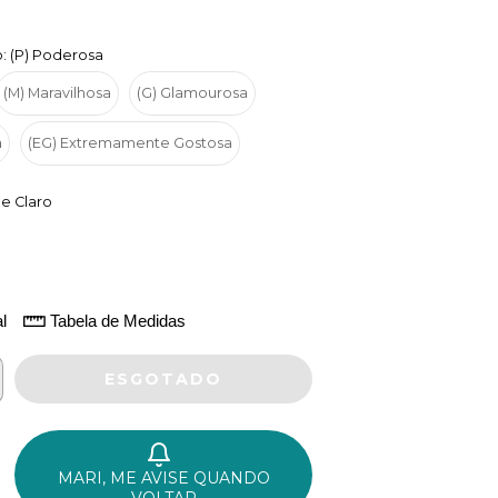
: (P) Poderosa
(M) Maravilhosa
(G) Glamourosa
a
(EG) Extremamente Gostosa
de Claro
l
Tabela de Medidas
MARI, ME AVISE QUANDO
VOLTAR