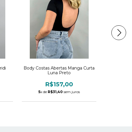
idi
Body Costas Abertas Manga Curta
Body Cos
Luna Preto
R$157,00
R
5
x de
R$31,40
sem juros
5
x de