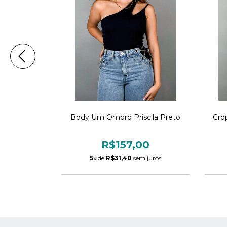
ce Preto
Body Um Ombro Priscila Preto
Cro
00
R$157,00
 juros
5
x de
R$31,40
sem juros