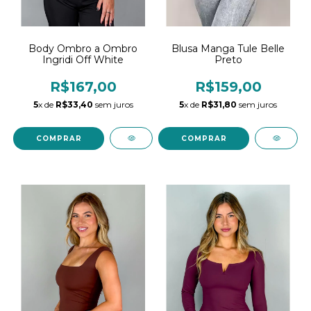
Body Ombro a Ombro
Blusa Manga Tule Belle
Ingridi Off White
Preto
R$167,00
R$159,00
5
x de
R$33,40
sem juros
5
x de
R$31,80
sem juros
COMPRAR
COMPRAR